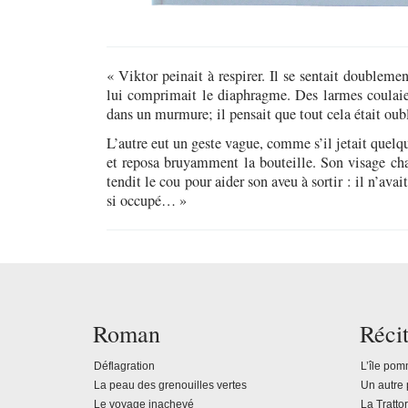
« Viktor peinait à respirer. Il se sentait doublem
lui comprimait le diaphragme. Des larmes coulaie
dans un murmure; il pensait que tout cela était oubl
L’autre eut un geste vague, comme s’il jetait quelqu
et reposa bruyamment la bouteille. Son visage chan
tendit le cou pour aider son aveu à sortir : il n’avai
si occupé… »
Roman
Récit
Déflagration
L’île po
La peau des grenouilles vertes
Un autre 
Le voyage inachevé
La Tratto