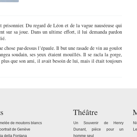
ent prisonnier. Du regard de Léon et de la vague nauséeuse qui
nt sur sa joue. Dans un ultime effort, il lui demanda pardon
ié.
e chose par-dessus l’épaule. Il but une rasade de vin au goulot
gea soudain, ses yeux étaient mouillés. Il se racla la gorge,
t plus que son ami, il avait besoin de lui, mais il était toujours
s
Théâtre
M
mmelée de moutons blancs
Un Souvenir de Henry
Ni
portrait de Genève
Dunant, pièce pour un
Le
ria della Fontana
homme seul