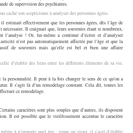
mande de supervision des psychiatres.
 pas caché son scepticisme à analyser des personnes âgées.
il estimait effectivement que les personnes âgées, dès l’âge de
it nécessaire. Il craignait que, leurs souvenirs étant si nombreux,
nt l’analyse ! Or, lui-même a continué d’écrire et d’analyser
plasticité n’est pas automatiquement affectée par l’âge et que la
sif de souvenirs mais qu’elle est bel et bien une affaire
celle d’établir des liens entre les différents éléments de sa vie.
a personnalité. Il peut à la fois changer le sens de ce qu’on a
futur. Il s’agit là d’un remodelage constant. Cela dit, toutes les
ffectuer ce remodelage.
 Certains caractères sont plus souples que d’autres, ils disposent
on. Il est possible que le vieillissement accentue le caractère
la même à n’importe quel âge : jeune ou vieux, il s’agit d’établir