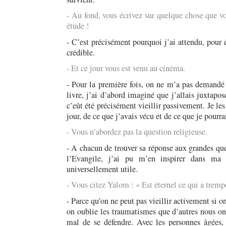
- Au fond, vous écrivez sur quelque chose que vo
étude !
- C’est précisément pourquoi j’ai attendu, pour éc
crédible.
- Et ce jour vous est venu au cinéma.
- Pour la première fois, on ne m’a pas demandé m
livre, j’ai d’abord imaginé que j’allais juxtapo
c’eût été précisément vieillir passivement. Je les
jour, de ce que j’avais vécu et de ce que je pourra
- Vous n’abordez pas la question religieuse.
- A chacun de trouver sa réponse aux grandes ques
l’Evangile, j’ai pu m’en inspirer dans ma
universellement utile.
- Vous citez Yalom : « Est éternel ce qui a trempé
- Parce qu’on ne peut pas vieillir activement si o
on oublie les traumatismes que d’autres nous on
mal de se défendre. Avec les personnes âgées, 