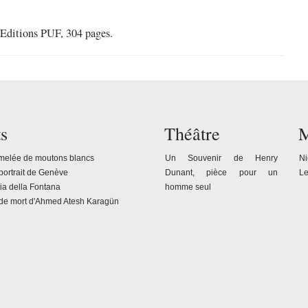
 Editions PUF, 304 pages.
s
Théâtre
M
mmelée de moutons blancs
Un Souvenir de Henry
Ni
portrait de Genève
Dunant, pièce pour un
Le
ria della Fontana
homme seul
de mort d'Ahmed Atesh Karagün