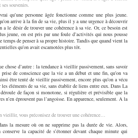
t ses souvenirs.
est vrai qu’une personne âgée fonctionne comme une plus jeune.
qu’on arrive à la fin de sa vie, plus il y a une urgence à découvrir
on a le désir de trouver une cohérence à sa vie. Or, ce besoin est
us jeune, on est pris par une foule d’activités qui nous pousse
 le temps de penser à sa propre histoire. Tandis que quand vient la
sentielles qu’on avait escamotées plus tôt.
ue chose d’autre : la tendance à vieillir passivement, sans savoir
la prise de conscience que la vie a un début et une fin, qu’on va
nsi être tenté de vieillir passivement, encore plus qu’on a vécu
 les éléments de sa vie, sans établir de liens entre eux. Dans La
roule de façon si monotone, si régulière et prévisible que la
res n’en éprouvent pas l’angoisse. En apparence, seulement. A la
en vieillir, vous préconisez de trouver une cohérence…
 dans la mesure où on ne supprime pas la durée de vie. Alors,
 conserve la capacité de s’étonner devant chaque minute qui